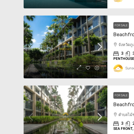
$2.5M
FOR SALE
Ultra Luxury Villa Mai K
จังหวัดภ
Thailand
3
ตำบลไม้ขาว, อำเภอถลาง, จังห
PENTHOUSE,
ประเทศไทย
Sunse
6
10
500
sqm
SEA FRONT, THAILAND, VILLA
FOR SALE
ตำบลไม้ข
3
SEA FRONT,