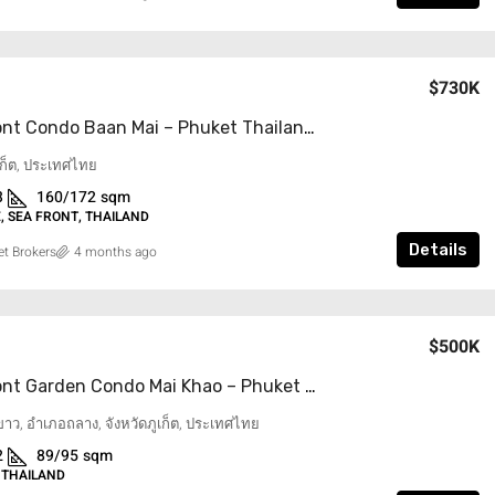
$6.5M’
$730K
Beachfront Condo Baan Mai – Phuket Thailand
hao – Phuket
OCEAN BREEZE VILLA – TURKS &
ูเก็ต, ประเทศไทย
CAICOS ISLANDS
3
160/172
sqm
วัดภูเก็ต,
Turks and Caicos Islands
 SEA FRONT, THAILAND
5
7
557/2266
sqm
Details
t Brokers
4 months ago
AIRPORT NEARBY, SEA FRONT, VILLA
$500K
Beachfront Garden Condo Mai Khao – Phuket Thailand
าว, อำเภอถลาง, จังหวัดภูเก็ต, ประเทศไทย
2
89/95
sqm
 THAILAND