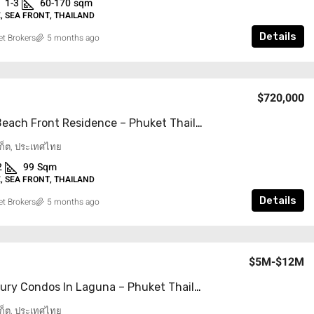
1-3
60-170
sqm
 SEA FRONT, THAILAND
Details
t Brokers
5 months ago
$720,000
Laguna Beach Front Residence – Phuket Thailand
ูเก็ต, ประเทศไทย
2
99
Sqm
 SEA FRONT, THAILAND
Details
t Brokers
5 months ago
$5M-$12M
Ultra Luxury Condos In Laguna – Phuket Thailand
ูเก็ต, ประเทศไทย