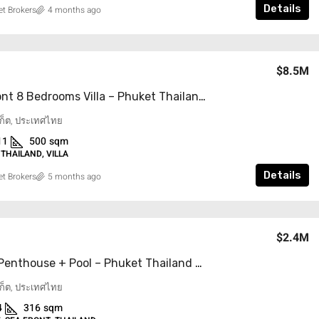
Details
t Brokers
4 months ago
$8.5M
Oceanfront 8 Bedrooms Villa – Phuket Thailand
ูเก็ต, ประเทศไทย
11
500
sqm
 THAILAND, VILLA
Details
t Brokers
5 months ago
$2.4M
Douplex Penthouse + Pool – Phuket Thailand
ูเก็ต, ประเทศไทย
4
316
sqm