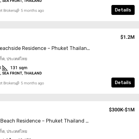
 SEA FRONT, THAILAND
Details
t Brokers
5 months ago
$1.2M
Luxury Beachside Residence – Phuket Thailand
ูเก็ต, ประเทศไทย
3
131
sqm
 SEA FRONT, THAILAND
Details
t Brokers
5 months ago
$300K-$1M
Mai Khao Beach Residence – Phuket Thailand
ูเก็ต, ประเทศไทย