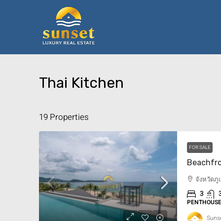
Thai Kitchen
19 Properties
FOR SALE
จังหวัดภ
3
PENTHOUSE,
Sunse