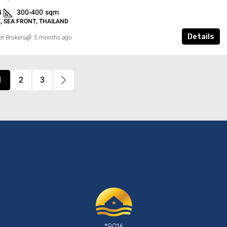
4
300-400
sqm
 SEA FRONT, THAILAND
Details
t Brokers
5 months ago
1
2
3
*9016