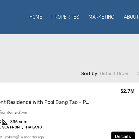
HOME
PROPERTIES
MARKETING
ABOUT
Sort by:
Default Order
$2.7M
Beachfront Residence With Pool Bang Tao – Phuket Thailand
ูเก็ต, ประเทศไทย
3
336
sqm
 SEA FRONT, THAILAND
Details
t Brokers
4 months ago